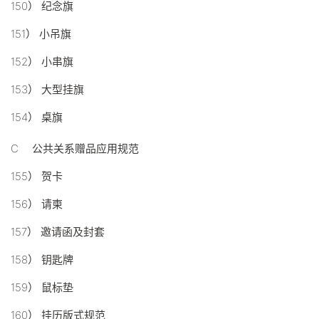
150） 纪念旗
151） 小吊旗
152） 小串旗
153） 大型挂旗
154） 桌旗
C 公共关系赠品应用规范
155） 贺卡
156） 请柬
157） 邀请函及封套
158） 钥匙牌
159） 鼠标垫
160） 挂历版式规范